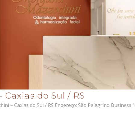
 Caxias do Sul / RS
ini – Caxias do Sul / RS Endereço: São Pelegrino Business 