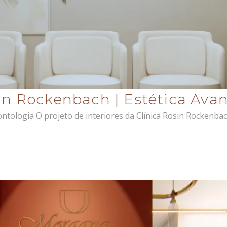
sin Rockenbach | Estética Ava
ntologia O projeto de interiores da Clínica Rosin Rockenba