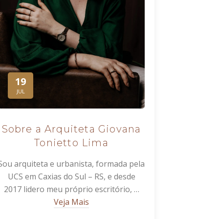
19
JUL
Sobre a Arquiteta Giovana
Tonietto Lima
Sou arquiteta e urbanista, formada pela
UCS em Caxias do Sul – RS, e desde
2017 lidero meu próprio escritório, …
Veja Mais