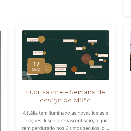
17
MAIO
Fuorisalone – Semana de
design de Milão
A Itália tem iluminado as novas ideias e
criações desde o renascentismo, o que
tem perdurado nos últimos séculos, o …