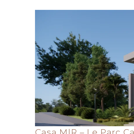
Casa M|R – Le Parc Ca