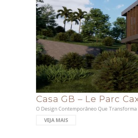
Casa GB – Le Parc Cax
O Design Contemporâneo Que Transforma Mora
VEJA MAIS