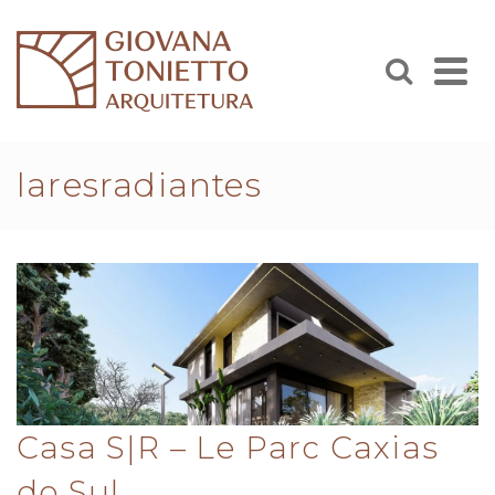
laresradiantes
Casa S|R – Le Parc Caxias
do Sul